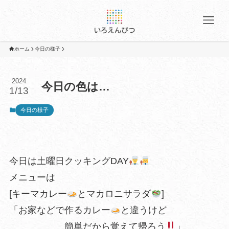
ホーム
今日の様子
2024
今日の色は…
1/13
今日の様子
今日は土曜日クッキングDAY
メニューは
[キーマカレー
とマカロニサラダ
]
「お家などで作るカレー
と違うけど
簡単だから覚えて帰ろう
」