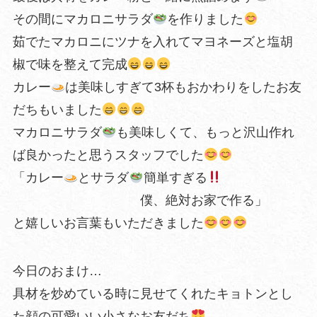
その間にマカロニサラダ
を作りました
茹でたマカロニにツナを入れてマヨネーズと塩胡
椒で味を整えて完成
カレー
は美味しすぎて3杯もおかわりをしたお友
だちもいました
マカロニサラダ
も美味しくて、もっと沢山作れ
ば良かったと思うスタッフでした
「カレー
とサラダ
簡単すぎる
僕、絶対お家で作る」
と嬉しいお言葉もいただきました
今日のおまけ…
具材を炒めている時に見せてくれたキョトンとし
た顔の可愛いい小さなお友だち