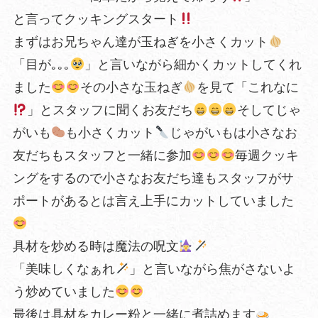
と言ってクッキングスタート
まずはお兄ちゃん達が玉ねぎを小さくカット
「目が｡｡｡
」と言いながら細かくカットしてくれ
ました
その小さな玉ねぎ
を見て「これなに
」とスタッフに聞くお友だち
そしてじゃ
がいも
も小さくカット
じゃがいもは小さなお
友だちもスタッフと一緒に参加
毎週クッキ
ングをするので小さなお友だち達もスタッフがサ
ポートがあるとは言え上手にカットしていました
具材を炒める時は魔法の呪文
「美味しくなぁれ
」と言いながら焦がさないよ
う炒めていました
最後は具材をカレー粉と一緒に煮詰めます