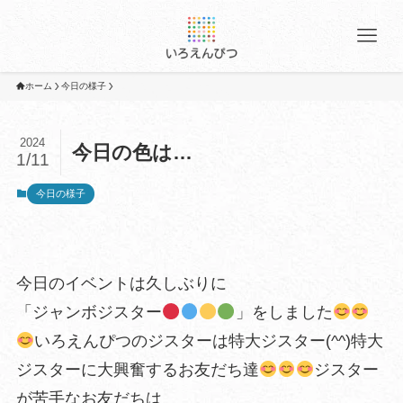
ホーム
今日の様子
2024
今日の色は…
1/11
今日の様子
今日のイベントは久しぶりに
「ジャンボジスター
」をしました
いろえんぴつのジスターは特大ジスター(^^)特大
ジスターに大興奮するお友だち達
ジスター
が苦手なお友だちは