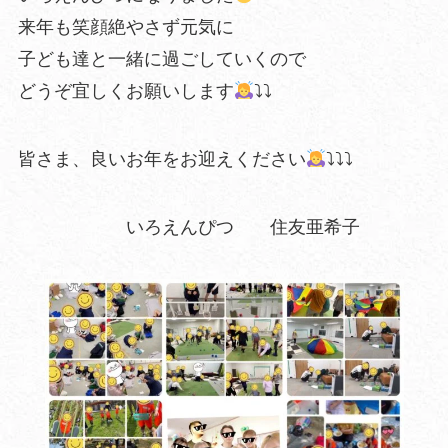
来年も笑顔絶やさず元気に
子ども達と一緒に過ごしていくので
どうぞ宜しくお願いします
⤵︎⤵︎
皆さま、良いお年をお迎えください
⤵︎⤵︎⤵︎
いろえんぴつ 住友亜希子