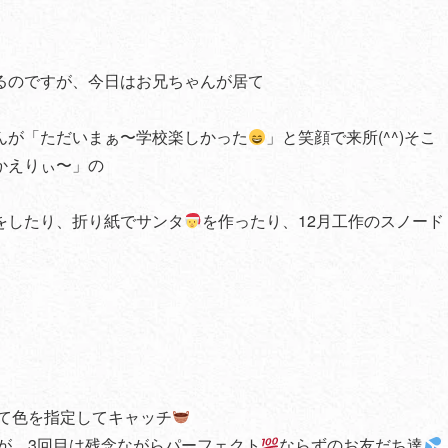
るのですが、今日はお兄ちゃんが居て
んが「ただいまぁ〜学校楽しかった
」と笑顔で来所(^^)そこ
かえりぃ〜」の
をしたり、折り紙でサンタ
を作ったり、12月工作のスノード
げて色を指定してキャッチ
が、3回目は残念ながらパーフェクト
ならずのお友だち達