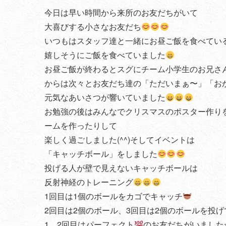
今日は早い時間から来所のお友だちがいて
大喜びする小さなお友だち
いつもはスタッフ達と一緒にお昼ご飯を食べてい
嬉しそうにご飯を食べていました
お昼ご飯が終わるとスグにチーム小学生のお兄さ
からは次々とお友だち達の「ただいまぁ〜」「お
元気なあいさつが響いていました
お勉強の後はみんなでクリスマスのポスター作り
ームを作ったりして
楽しく過ごしました(^^)そしてイベントは
「キャッチボール」をしました
投げる人が壁で見えないキャッチボールは
反射神経のトレーニング
1回目は1個のボールをカゴでキャッチ
2回目は2個のボール、3回目は2個のボールを投
1、2回目はパーフェクト
のお友だちがいました