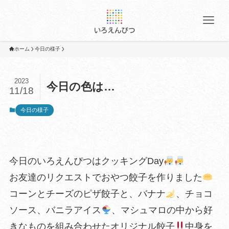
ホーム
今日の様子
2023
今日の色は…
11/18
今日の様子
今日のいろえんぴつはクッキングDay
お友達のリクエストでおやつ餃子を作りました
コーンとチーズのピザ餃子と、バナナ
、チョコ
ソース、バニラアイス
、マシュマロの中から好
きなものを組み合わせたオリジナル餃子
中身を