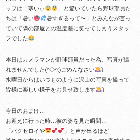
ッフは「寒いぃ
」と驚いていたら野球部員た
ちは「暑い
暑すぎるって〜」とみんなが言っ
ていて隣の部屋との温度差に笑ってしまうスタッ
フでした
本日はカメラマンが野球部員だった為、写真が撮
れませんでした(^◇^;)ごめんなさい
⤵︎
水曜日からはいつものように沢山の写真を撮って
皆様に楽しい様子をお見せ致します
⤵︎
今日のおまけ…
お迎えに行った時…彼の姿を見た瞬間…
「パクセロイや
」と声が出るほど