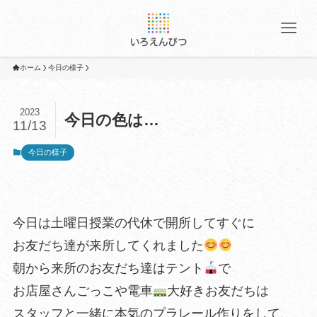
ホーム
今日の様子
2023
今日の色は…
11/13
今日の様子
今日は土曜日授業の代休で開所してすぐに
お友だち達が来所してくれました
朝から来所のお友だち達はテント
で
お店屋さんごっこや電車
大好きお友だちは
スタッフと一緒に本気のプラレール作りをして、