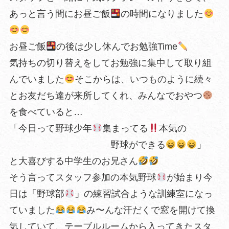
あっと言う間にお昼ご飯
の時間になりました
お昼ご飯
の後は少し休んでお勉強Time
気持ちの切り替えをしてお勉強に集中して取り組
んでいました
そこからは、いつものように続々
とお友だち達が来所してくれ、みんなでおやつ
を食べていると…
「今日って野球少年
集まってる
本気の
野球ができる
」
と大喜びする中学生のお兄さん
そう言ってスタッフ参加の本気野球
が始まり今
日は「野球部
」の練習試合ような訓練室になっ
ていました
み〜んな汗だくで窓を開けて換
気していて、テーブルルームから入ってきたスタ