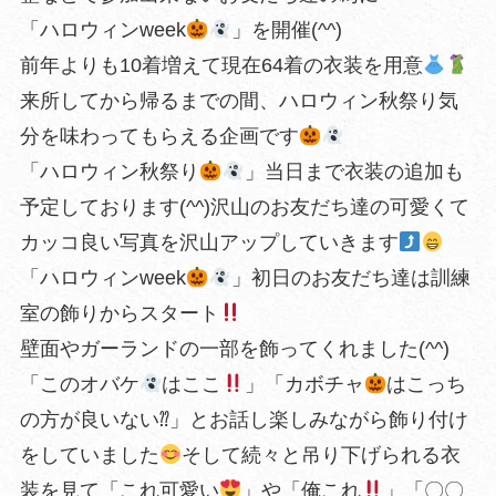
「ハロウィンweek
」を開催(^^)
前年よりも10着増えて現在64着の衣装を用意
来所してから帰るまでの間、ハロウィン秋祭り気
分を味わってもらえる企画です
「ハロウィン秋祭り
」当日まで衣装の追加も
予定しております(^^)沢山のお友だち達の可愛くて
カッコ良い写真を沢山アップしていきます
「ハロウィンweek
」初日のお友だち達は訓練
室の飾りからスタート
壁面やガーランドの一部を飾ってくれました(^^)
「このオバケ
はここ
」「カボチャ
はこっち
の方が良いない⁇」とお話し楽しみながら飾り付け
をしていました
そして続々と吊り下げられる衣
装を見て「これ可愛い
」や「俺これ
」「〇〇