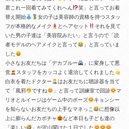
君これ一回着てみてくれへん
笑」と言ってお着
替え開始
女の子は美容師の資格を持つスタッ
フが本格的なメイク
とヘアセット
それを見て
いた男の子達は「美容院みたい」と言うので「読
者モデルのヘアメイクと言って
」と言っていま
した
小さなお友だちは「デカブルー
」に変身して悪
党
スタッフをカッコよく退治してくれました
白衣を着たドクター
はお友だちに聴診器を当て
て「風邪
ですね
」と言って訓練室で回診
マ
リオとルイージはゲーム中のポーズ
キョンシー
を知らないお友だちの上手なマネっこ
に想像以
上に膨らんだカボチャ
など本日も子ども達の
「楽しい
」が沢山聞けた１日でした