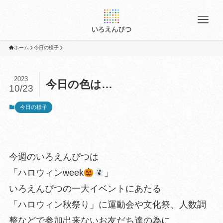
ホーム
今日の様子
2023
今日の色は…
10/23
今日の様子
今週のいろえんぴつは
「ハロウィンweek
」
いろえんぴつの一大イベントにあたる
「ハロウィン秋祭り」に運動会や文化祭、人数調
整などで参加出来ないお友だち達の為に