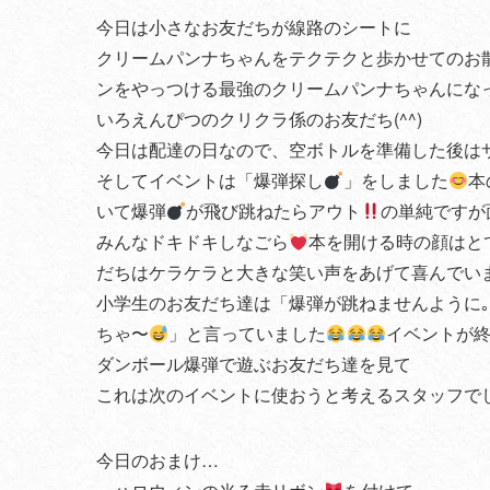
今日は小さなお友だちが線路のシートに
クリームパンナちゃんをテクテクと歩かせてのお
ンをやっつける最強のクリームパンナちゃんにな
いろえんぴつのクリクラ係のお友だち(^^)
今日は配達の日なので、空ボトルを準備した後はサ
そしてイベントは「爆弾探し
」をしました
本
いて爆弾
が飛び跳ねたらアウト
の単純ですが
みんなドキドキしなごら
本を開ける時の顔はと
だちはケラケラと大きな笑い声をあげて喜んでい
小学生のお友だち達は「爆弾が跳ねませんように｡
ちゃ〜
」と言っていました
イベントが
ダンボール爆弾で遊ぶお友だち達を見て
これは次のイベントに使おうと考えるスタッフでした
今日のおまけ…