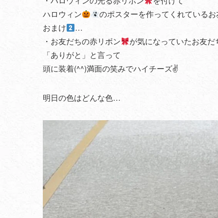
・ハロウィンの光る赤リボン
を付けて
ハロウィン
のポスターを作ってくれているお
おまけ
…
・お友だちの赤リボン
が気になっていたお友だち
「ありがと」と言って
頭に装着(^^)満面の笑みでハイチーズ✌️
明日の色はどんな色…