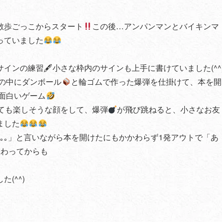
散歩ごっこからスタート
この後…アンパンマンとバイキンマ
っていました
インの練習🖋小さな枠内のサインも上手に書けていました(^^
の中にダンボール
と輪ゴムで作った爆弾を仕掛けて、本を開
面白いゲーム
ても楽しそうな顔をして、爆弾
が飛び跳ねると、小さなお友
ました
｡｡」と言いながら本を開けたにもかかわらず1発アウトで「あ
終わってからも
(^^)